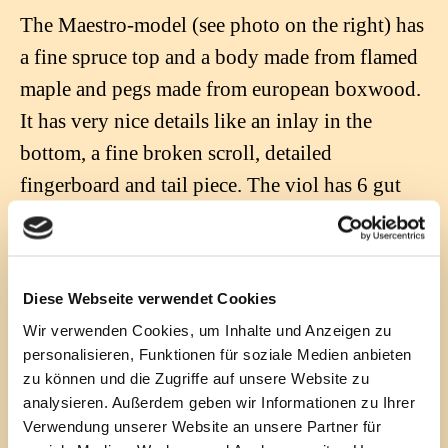
The Maestro-model (see photo on the right) has
a fine spruce top and a body made from flamed
maple and pegs made from european boxwood.
It has very nice details like an inlay in the
bottom, a fine broken scroll, detailed
fingerboard and tail piece. The viol has 6 gut
strings by Pirastro (available from violin
makers and music shops all over the world) as
well as 7 gut frets.
Diese Webseite verwendet Cookies
Wir verwenden Cookies, um Inhalte und Anzeigen zu
The student-model (see photo on the left) is
personalisieren, Funktionen für soziale Medien anbieten
made from simpler maple and has a reduced
zu können und die Zugriffe auf unsere Website zu
analysieren. Außerdem geben wir Informationen zu Ihrer
decoration: simple boxwood pegs, less
Verwendung unserer Website an unsere Partner für
decorated finger board and tail piece, simple